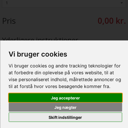
Pris
0,00 kr.
Yderligere instruktioner
Vi bruger cookies
Vi bruger cookies og andre tracking teknologier for
at forbedre din oplevelse på vores website, til at
vise personaliseret indhold, målrettede annoncer og
til at forstå hvor vores besøgende kommer fra.
TILBAGE TIL KATALOGET
INDKØBSVOGN
Jeg accepterer
BESKRIVELSE
Jeg nægter
Skift indstillinger