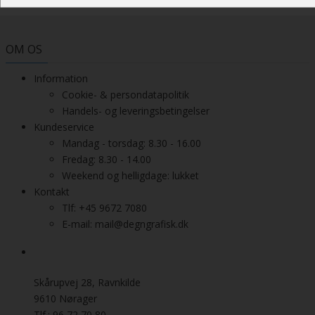
OM OS
Information
Cookie- & persondatapolitik
Handels- og leveringsbetingelser
Kundeservice
Mandag - torsdag: 8.30 - 16.00
Fredag: 8.30 - 14.00
Weekend og helligdage: lukket
Kontakt
Tlf: +45 9672 7080
E-mail: mail@degngrafisk.dk
Skårupvej 28, Ravnkilde
9610 Nørager
Tlf.: 96 72 70 80