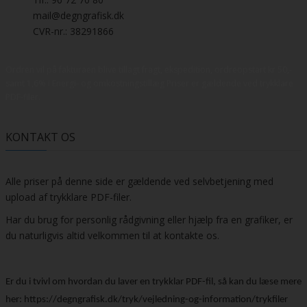
mail@degngrafisk.dk
CVR-nr.: 38291866
Ordren vil på fakturaen blive tillagt fragt, ekspedition, ordreopstart kr 50,-
samt 1,6% i Energi- og omkostningstillæg Priser er gældende ved trykklare
PDF-filer.
KONTAKT OS
Alle priser på denne side er gældende ved selvbetjening med
upload af trykklare PDF-filer.
Har du brug for personlig rådgivning eller hjælp fra en grafiker, er
du naturligvis altid velkommen til at kontakte os.
Er du i tvivl om hvordan du laver en trykklar PDF-fil, så kan du læse mere
her:
https://degngrafisk.dk/tryk/vejledning-og-information/trykfiler