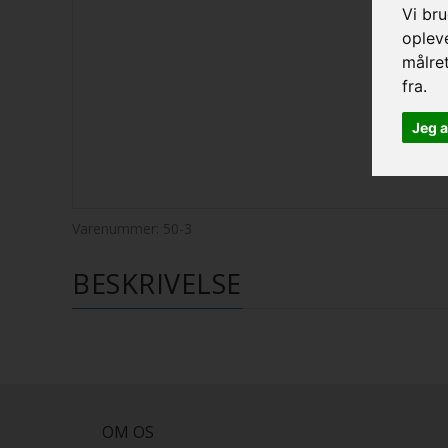
Vi bru
opleve
målre
fra.
Jeg 
Varenummer:
50-3
BESKRIVELSE
OM OS