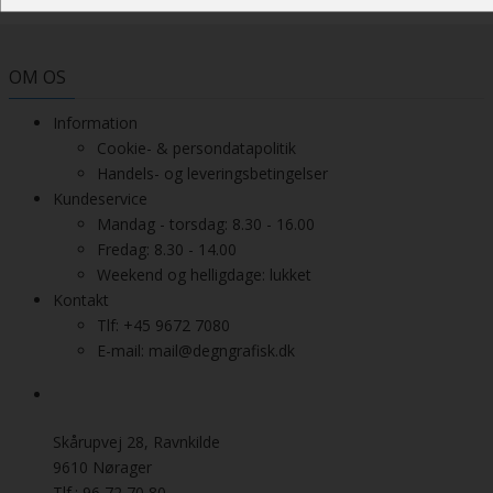
OM OS
Information
Cookie- & persondatapolitik
Handels- og leveringsbetingelser
Kundeservice
Mandag - torsdag: 8.30 - 16.00
Fredag: 8.30 - 14.00
Weekend og helligdage: lukket
Kontakt
Tlf: +45 9672 7080
E-mail: mail@degngrafisk.dk
Skårupvej 28, Ravnkilde
9610 Nørager
Tlf.: 96 72 70 80