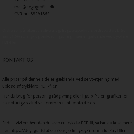
mail@degngrafisk.dk
CVR-nr.: 38291866
Ordren vil på fakturaen blive tillagt fragt, ekspedition, ordreopstart kr 50,-
samt 1,6% i Energi- og omkostningstillæg Priser er gældende ved trykklare
PDF-filer.
KONTAKT OS
Alle priser på denne side er gældende ved selvbetjening med
upload af trykklare PDF-filer.
Har du brug for personlig rådgivning eller hjælp fra en grafiker, er
du naturligvis altid velkommen til at kontakte os.
Er du i tvivl om hvordan du laver en trykklar PDF-fil, så kan du læse mere
her:
https://degngrafisk.dk/tryk/vejledning-og-information/trykfiler