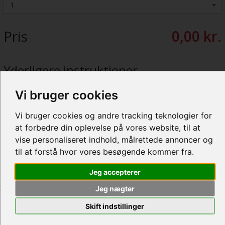
Pris
0,00 kr.
Yderligere instruktioner
Vi bruger cookies
Vi bruger cookies og andre tracking teknologier for
at forbedre din oplevelse på vores website, til at
vise personaliseret indhold, målrettede annoncer og
til at forstå hvor vores besøgende kommer fra.
TILBAGE TIL KATALOGET
INDKØBSVOGN
Jeg accepterer
BESKRIVELSE
Jeg nægter
Skift indstillinger