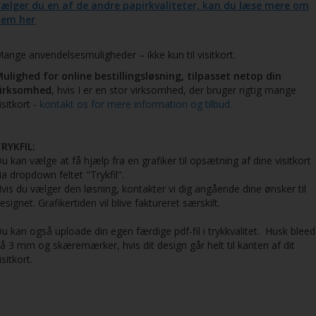
ælger du en af de andre papirkvaliteter, kan du læse mere om
dem her
ange anvendelsesmuligheder – ikke kun til visitkort.
ulighed for online bestillingsløsning, tilpasset netop din
virksomhed
, hvis I er en stor virksomhed, der bruger rigtig mange
isitkort -
kontakt os for mere information og tilbud.
RYKFIL:
u kan vælge at få hjælp fra en grafiker til opsætning af dine visitkort
ia dropdown feltet "Trykfil".
vis du vælger den løsning, kontakter vi dig angående dine ønsker til
esignet. Grafikertiden vil blive faktureret særskilt.
u kan også uploade din egen færdige pdf-fil i trykkvalitet. Husk bleed
å 3 mm og skæremærker, hvis dit design går helt til kanten af dit
isitkort.