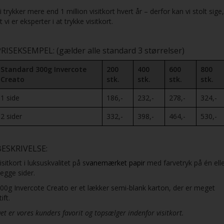
i trykker mere end 1 million visitkort hvert år – derfor kan vi stolt sige,
t vi er eksperter i at trykke visitkort.
RISEKSEMPEL: (gælder alle standard 3 størrelser)
Standard 300g Invercote
200
400
600
800
Creato
stk.
stk.
stk.
stk.
1 side
186,-
232,-
278,-
324,-
2 sider
332,-
398,-
464,-
530,-
BESKRIVELSE:
isitkort i luksuskvalitet på s
vanemærket papir
med farvetryk på én ell
egge sider.
00g Invercote Creato er et lækker semi-blank karton, der er meget
tift.
et er vores kunders favorit og topsælger indenfor visitkort.