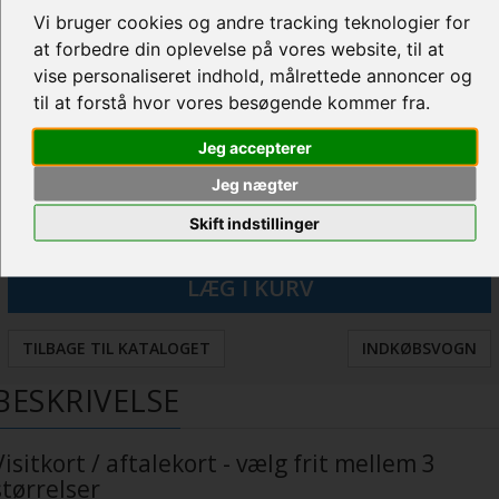
Vi bruger cookies og andre tracking teknologier for
Fil til visitkort variant 10
at forbedre din oplevelse på vores website, til at
vise personaliseret indhold, målrettede annoncer og
VÆLG
til at forstå hvor vores besøgende kommer fra.
Yderligere instruktioner
Jeg accepterer
Jeg nægter
Skift indstillinger
TILBAGE TIL KATALOGET
INDKØBSVOGN
BESKRIVELSE
Visitkort / aftalekort - vælg frit mellem 3
størrelser