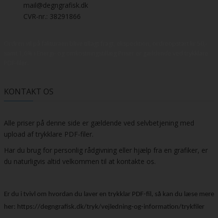
mail@degngrafisk.dk
CVR-nr.: 38291866
Ordren vil på fakturaen blive tillagt fragt, ekspedition, ordreopstart kr 50,-
samt 1,6% i Energi- og omkostningstillæg Priser er gældende ved trykklare
PDF-filer.
KONTAKT OS
Alle priser på denne side er gældende ved selvbetjening med
upload af trykklare PDF-filer.
Har du brug for personlig rådgivning eller hjælp fra en grafiker, er
du naturligvis altid velkommen til at kontakte os.
Er du i tvivl om hvordan du laver en trykklar PDF-fil, så kan du læse mere
her:
https://degngrafisk.dk/tryk/vejledning-og-information/trykfiler